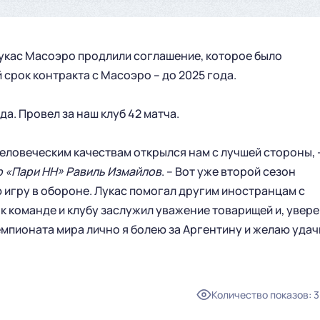
укас Масоэро продлили соглашение, которое было
 срок контракта с Масоэро – до 2025 года.
да. Провел за наш клуб 42 матча.
 человеческим качествам открылся нам с лучшей стороны, 
 «Пари НН» Равиль Измайлов
. – Вот уже второй сезон
игру в обороне. Лукас помогал другим иностранцам с
к команде и клубу заслужил уважение товарищей и, увере
емпионата мира лично я болею за Аргентину и желаю удач
ГЛАВНАЯ
СЕЗОН
Количество показов
:
3
НОВОСТИ
КАЛЕНДАРЬ