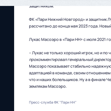
защитником.
ФК «Пари Нижний Новгород» и защитник Л
рассчитано до конца мая 2023 года. Новый
Лукас Масоэро в «Пари НН» с июля 2021 го
– Лукас не только хороший игрок, но и по
прокомментировал генеральный директор
Масоэро показывает стабильно надежную 
адаптацией в команде, своим отношением 
что и наших болельщиков. Ну а в финале Ч
землякам Масоэро.
Пресс-служба ФК "Пари НН"
Футбольный клуб
"Нижний Новгород" 2026