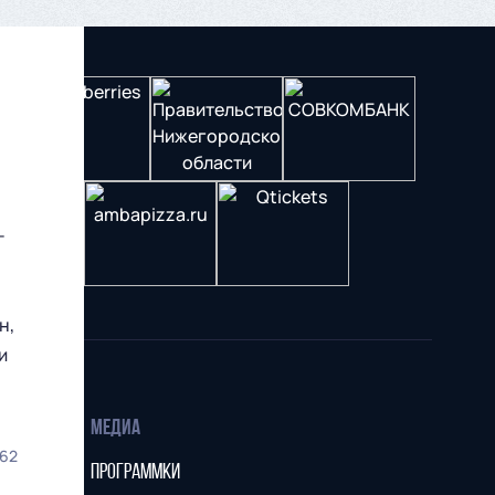
–
н,
и
МЕДИА
62
ПРОГРАММКИ