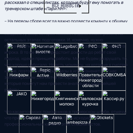
рассказал о специалистах, которые будут ему помогать в
ВСЕ НОВОСТИ
тренерском штабе «Пари НН»:
– На первом сборе всегда важно подвести команду к общему
знаменателю в плане функциональной готовности. Мы
создаем ту базу, которая поможет в дальнейшей работе на
остальных этапах подготовки. И, конечно, нужно
познакомиться с командой и оценить возможности каждого
игрока. В то же время предстоит донести до ребят свой
подход, идеи и принципы работы. Мы не будем разрушать то,
что хорошо работало. Но есть моменты, на которые я смотрю
иначе, поэтому некоторые фазы в игре изменятся. У нас
запланированы два матча на первом сборе в Анталье,
которые помогут нам провести анализ для дальнейшей
работы.
Что касается моих помощников в тренерском штабе, отмечу,
что при приглашении их в клуб мы исходили из
профессиональных качеств этих специалистов.