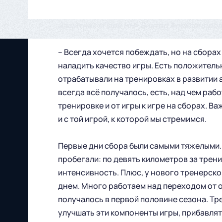
Защитник «Пари НН» Виктор Александров
– Всегда хочется побеждать, но на сборах
наладить качество игры. Есть положитель
отрабатывали на тренировках в развитии 
всегда всё получалось, есть, над чем раб
тренировке и от игры к игре на сборах. 
и с той игрой, к которой мы стремимся.
Первые дни сбора были самыми тяжелыми.
пробегали: по девять километров за трен
интенсивность. Плюс, у нового тренерско
днем. Много работаем над переходом от о
получалось в первой половине сезона. Тр
улучшать эти компоненты игры, прибавлят