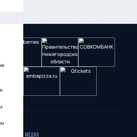
ме
я
м
ем
МЕДИА