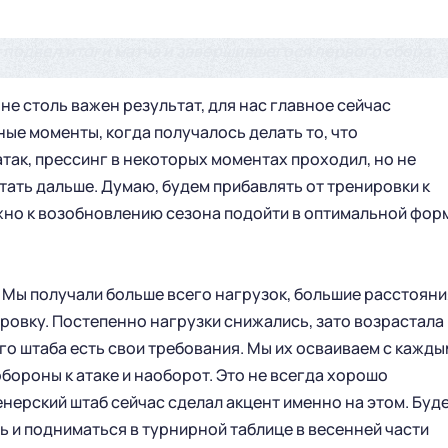
 подвел итоги матча и завершившегося первого сбора:
 не столь важен результат, для нас главное сейчас
ные моменты, когда получалось делать то, что
атак, прессинг в некоторых моментах проходил, но не
отать дальше. Думаю, будем прибавлять от тренировки к
Важно к возобновлению сезона подойти в оптимальной фор
 Мы получали больше всего нагрузок, большие расстояни
ировку. Постепенно нагрузки снижались, зато возрастала
го штаба есть свои требования. Мы их осваиваем с кажды
бороны к атаке и наоборот. Это не всегда хорошо
енерский штаб сейчас сделал акцент именно на этом. Буд
ь и подниматься в турнирной таблице в весенней части
ГЛАВНАЯ
СЕЗОН