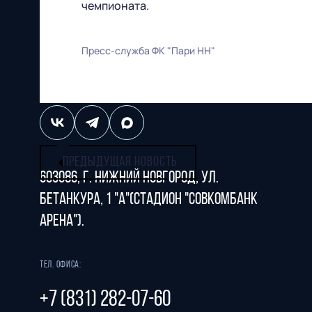
чемпионата.
Футбольный клуб
"Нижний Новгород" 2026
Все права защищены
Пресс-служба ФК "Пари НН"
ПРЕДЫДУЩАЯ НОВОСТЬ
603086, г. Нижний Новгород, ул.
Бетанкура, 1 "А"(стадион "СОВКОМБАНК
АРЕНА").
Тел. офиса:
+7 (831) 282-07-60