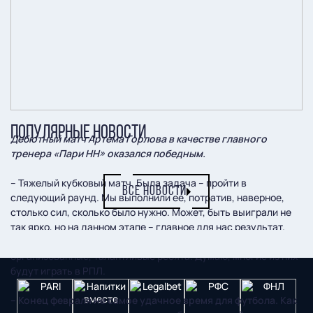
ПОПУЛЯРНЫЕ НОВОСТИ
Дебютный матч Артема Горлова в качестве главного
тренера «Пари НН» оказался победным.
– Тяжелый кубковый матч. Была задача – пройти в
ВСЕ НОВОСТИ
следующий раунд. Мы выполнили ее, потратив, наверное,
столько сил, сколько было нужно. Может, быть выиграли не
так ярко, но на данном этапе – главное для нас результат.
Хочу отметить соперника. В «Звезде» собраны
организованные, талантливые ребята. Думаю, многие из них
будут играть в РПЛ.
– Конец февраля не самое удачное время для футбола. Как