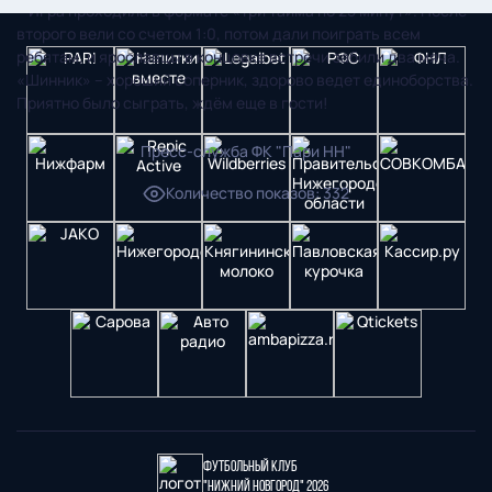
– Игра проходила в формате «три тайма по 25 минут». После
второго вели со счетом 1:0, потом дали поиграть всем
ребятам, и ярославцы в концовке встречи забили два мяча.
«Шинник» – хороший соперник, здорово ведет единоборства.
Приятно было сыграть, ждём еще в гости!
Пресс-служба ФК "Пари НН"
Количество показов
:
332
Футбольный клуб
"Нижний Новгород" 2026