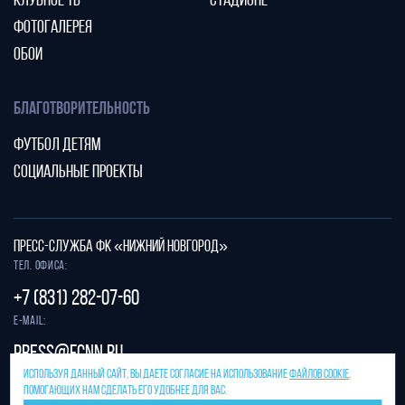
КЛУБНОЕ ТВ
СТАДИОНЕ
ФОТОГАЛЕРЕЯ
ОБОИ
БЛАГОТВОРИТЕЛЬНОСТЬ
ФУТБОЛ ДЕТЯМ
СОЦИАЛЬНЫЕ ПРОЕКТЫ
ПРЕСС-СЛУЖБА ФК «НИЖНИЙ НОВГОРОД»
Тел. офиса:
+7 (831) 282-07-60
E-mail:
press@fcnn.ru
ИСПОЛЬЗУЯ ДАННЫЙ САЙТ, ВЫ ДАЕТЕ СОГЛАСИЕ НА ИСПОЛЬЗОВАНИЕ
ФАЙЛОВ COOKIE
,
Защита от спама reCAPTCHA.
ПОМОГАЮЩИХ НАМ СДЕЛАТЬ ЕГО УДОБНЕЕ ДЛЯ ВАС.
Конфиденциальность
и
условия использования