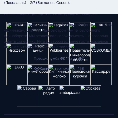
(Ярославль) – 2:7 (Богданов, Серов).
Рассказывает тренер «НН-2013» Давид Капанадзе:
– Ребята ответственно подошли к игре с основным составом
«Шинника». Она прошла в быстром темпе, было много
единоборств. Мы реализовали свои моменты, не позволив
забить сопернику. Ну а во второй встрече гости оказались
сильнее, что отразил и счет на табло.
Пресс-служба ФК "Пари НН"
Количество показов
:
458