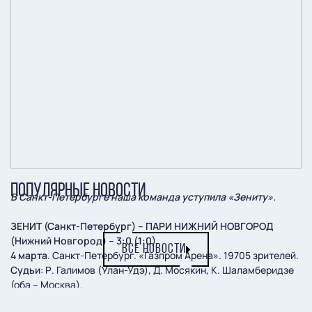
ПОПУЛЯРНЫЕ НОВОСТИ
В Санкт-Петербурге наша команда уступила «Зениту».
ЗЕНИТ (Санкт-Петербург) – ПАРИ НИЖНИЙ НОВГОРОД
(Нижний Новгород) – 3:0 (1:0)
ВСЕ НОВОСТИ
4 марта
. Санкт-Петербург. «Газпром Арена». 19705 зрителей.
Судьи
: Р. Галимов (Улан-Удэ), Д. Мосякин, К. Шаламберидзе
(оба – Москва).
«Зенит»:
Кержаков, Круговой, Караваев, Родригао, Ренан,