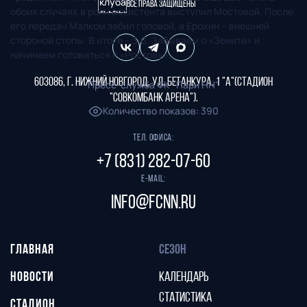
Все права защищены
обоих случаях в роли ассистента выступил Мостовой. После
его передач Малком забил головой, а Ерохин – внешней
стороной стопы. В итоге – 3:0. Забываем о «Зените» и
начинаем готовиться к «Ростову».
603086, г. Нижний Новгород, ул. Бетанкура, 1 "А"(стадион
Пресс-служба ФК "Пари НН"
"СОВКОМБАНК АРЕНА").
Количество показов
:
390
Тел. офиса:
+7 (831) 282-07-60
E-mail:
info@fcnn.ru
ГЛАВНАЯ
СЕЗОН
НОВОСТИ
КАЛЕНДАРЬ
СТАТИСТИКА
СТАДИОН