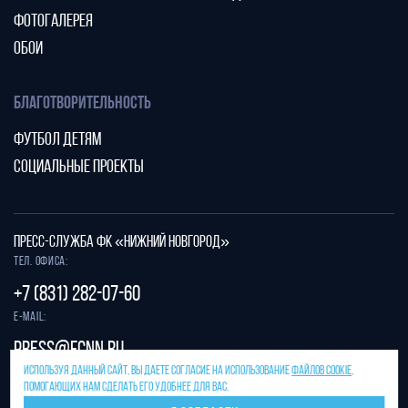
ФОТОГАЛЕРЕЯ
ОБОИ
БЛАГОТВОРИТЕЛЬНОСТЬ
ФУТБОЛ ДЕТЯМ
СОЦИАЛЬНЫЕ ПРОЕКТЫ
ПРЕСС-СЛУЖБА ФК «НИЖНИЙ НОВГОРОД»
Тел. офиса:
+7 (831) 282-07-60
E-mail:
press@fcnn.ru
ИСПОЛЬЗУЯ ДАННЫЙ САЙТ, ВЫ ДАЕТЕ СОГЛАСИЕ НА ИСПОЛЬЗОВАНИЕ
ФАЙЛОВ COOKIE
,
Защита от спама reCAPTCHA.
ПОМОГАЮЩИХ НАМ СДЕЛАТЬ ЕГО УДОБНЕЕ ДЛЯ ВАС.
Конфиденциальность
и
условия использования