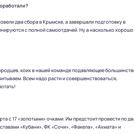
поработали?
овели два сбора в Крымске, а завершали подготовку в
енируются с полной самоотдачей. Ну а насколько хорошо
ородцев, коих в нашей команде подавляющее большинств
читываем. Всем надо расти и совершенствоваться,
ботать!
ГЛАВНАЯ
СЕЗОН
НОВОСТИ
КАЛЕНДАРЬ
СТАТИСТИКА
СТАДИОН
та с 17 «золотыми» очками. Им предстоит провести по дв
ТАБЛИЦА
МАГАЗИН
ставами «Кубани», ФК «Сочи», «Факела», «Ахмата» и
КЛУБ