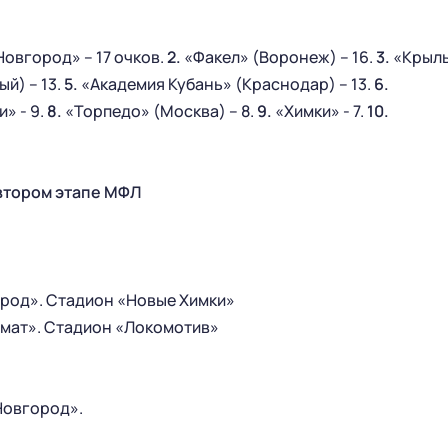
СТАРЫЙ САЙТ
РУКОВОДСТВО КЛУБА
овгород» – 17 очков.
2.
«Факел» (Воронеж) – 16.
3.
«Крыл
ИСТОРИЯ
й) – 13.
5.
«Академия Кубань» (Краснодар) – 13.
6.
КОНТАКТЫ
» - 9.
8.
«Торпедо» (Москва) – 8.
9.
«Химки» - 7.
10.
ПАРТНЕРСТВО
МОЛОДЕЖНАЯ КОМАНДА
втором этапе МФЛ
БИЛЕТЫ
БЛАГОТВОРИТЕЛЬНОСТЬ
VIP-ЛОЖИ
ФУТБОЛ ДЕТЯМ
ород». Стадион «Новые Химки»
БИЛЕТЫ
СОЦИАЛЬНЫЕ ПРОЕКТЫ
хмат». Стадион «Локомотив»
ПРОСТРАНСТВО PREMIUM LOUNGE
ПРАВИЛА ПОВЕДЕНИЯ НА СТАДИОНЕ
Новгород».