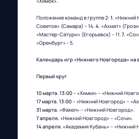
«Химок».
Положение команд в группе 2:
1.
«Нижний Н
Советов» (Самара) – 14.
4.
«Ахмат» (Грозны
«Мастер-Сатурн» (Егорьевск) – 11.
7.
«Сочи
603086, г. Нижний Новгород, ул.
«Оренбург» - 5.
Бетанкура, 1 "А"(стадион "СОВКОМБАНК
АРЕНА").
Календарь игр «Нижнего Новгорода» на 
Тел. офиса:
Первый круг
+7 (831) 282-07-60
10 марта. 13:00
– «Химки» – «Нижний Новг
E-mail:
17 марта. 13:00
– «Нижний Новгород» – «А
31 марта.
«Факел» – «Нижний Новгород».
info@fcnn.ru
7 апреля.
«Нижний Новгород» – «Сочи».
14 апреля
. «Академия Кубань» – «Нижний 