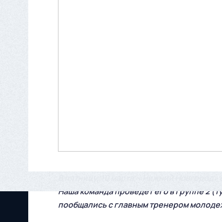
В пятницу, 10 марта, «Нижний Новгород»
Наша команда проведет его в группе 2 (ту
пообщались с главным тренером молоде