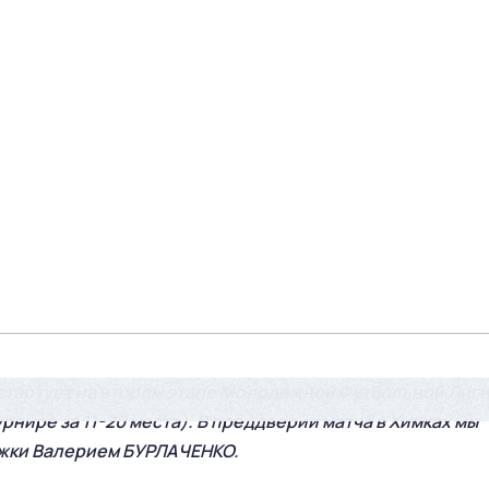
 стартует на втором этапе Молодежной Футбольной Лиги
рнире за 11-20 места). В преддверии матча в Химках мы
жки Валерием БУРЛАЧЕНКО.