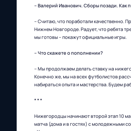
– Валерий Иванович. Сборы позади. Как 
– Считаю, что поработали качественно. Пр
Нижнем Новгороде. Радует, что ребята тр
мы готовы – покажут официальные игры.
– Что скажете о пополнении?
– Мы продолжаем делать ставку на нижег
Конечно же, мы на всех футболистов расс
набираться опыта и мастерства. Будем ра
Футбольный клуб
* * *
"Нижний Новгород" 2026
Все права защищены
Нижегородцы начинают второй этап 10 мар
матча (дома и в гостях) с молодежными со