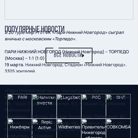
ПОПУЛЯРНЫЕ НОВОСТИ
В 20 туре Мир РПЛ ФК «Пари Нижний Новгород» сыграл
вничью с московским «Торпедо».
ПАРИ НИЖНИЙ НОВГОРОД (Нижний Новгород) – ТОРПЕДО
ВСЕ НОВОСТИ
(Москва) – 1:1 (1:0)
19 марта.
Нижний Новгород. Стадион «Нижний Новгород».
3305 зрителей.
Судьи:
Е. Турбин (Дмитров), А. Петросян (Бронницы), Х.
Талаев (Грозный).
«Пари Нижний Новгород»:
Нигматуллин, Масоэро,
Юлдошев, Майга, Кротов (Янсане, 61), Михайлов (Калинский,
68), Гоцук, Глушаков (Шарипов, 61), Стоцкий, Сулейманов,
Рыбчинский.
«Торпедо»:
Бабурин, Кутепов, Кожемякин (Лебеденко, 85),
Шляков, Стефанович (Турищев, 46), Кухарчук (Жажа, 46),
Рейна (Савич, 71), Журавлев, Юзепчук (Караев, 71),
Нетфуллин, Роганович.