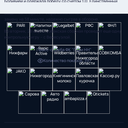
Боливией и одержала победу со счетом 1:0. Единственный
мяч в этой встрече на 36 минуте забил Эльдор Шомуродов.
Защитник «Пари НН» Иброгимхалил Юлдошев вышел на
замену на 58 минуте, надежно сыграв в обороне.
Во вторник, 28 марта, узбекская сборная проведет еще одну
контрольную игру – с Венесуэлой.
Пресс-служба ФК "Пари НН"
Количество показов
:
391