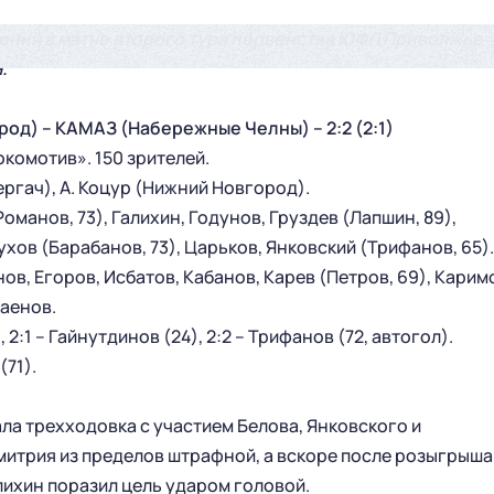
ения в матче второго тура первенства ЮФЛ Приволжье
.
) – КАМАЗ (Набережные Челны) – 2:2 (2:1)
комотив». 150 зрителей.
ергач), А. Коцур (Нижний Новгород).
Романов, 73), Галихин, Годунов, Груздев (Лапшин, 89),
ухов (Барабанов, 73), Царьков, Янковский (Трифанов, 65).
ов, Егоров, Исбатов, Кабанов, Карев (Петров, 69), Карим
саенов.
), 2:1 – Гайнутдинов (24), 2:2 – Трифанов (72, автогол).
(71).
ла трехходовка с участием Белова, Янковского и
итрия из пределов штрафной, а вскоре после розыгрыша
ГЛАВНАЯ
СЕЗОН
лихин поразил цель ударом головой.