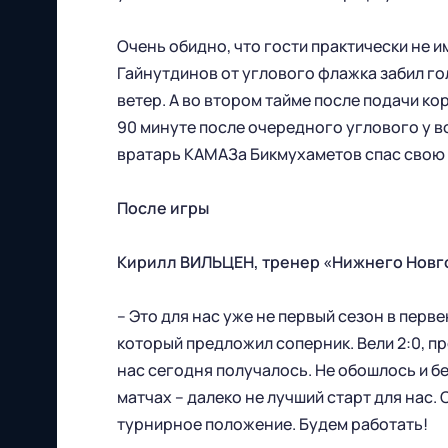
Футбольный клуб
"Нижний Новгород" 2026
Очень обидно, что гости практически не и
Все права защищены
Гайнутдинов от углового флажка забил го
ветер. А во втором тайме после подачи ко
90 минуте после очередного углового у в
вратарь КАМАЗа Бикмухаметов спас свою к
После игры
603086, г. Нижний Новгород, ул.
Кирилл ВИЛЬЦЕН, тренер «Нижнего Новг
Бетанкура, 1 "А"(стадион "СОВКОМБАНК
АРЕНА").
– Это для нас уже не первый сезон в перв
который предложил соперник. Вели 2:0, п
Тел. офиса:
нас сегодня получалось. Не обошлось и б
матчах – далеко не лучший старт для нас.
+7 (831) 282-07-60
турнирное положение. Будем работать!
E-mail: