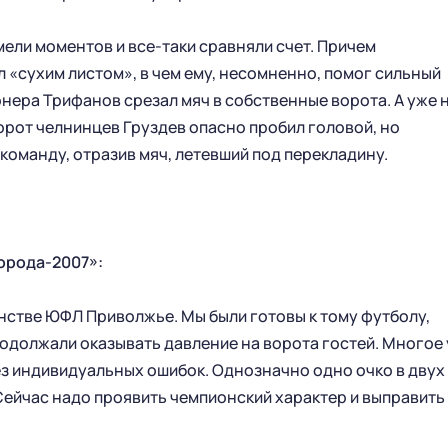
НОВОСТИ
КАЛЕНДАРЬ
мели моментов и все-таки сравняли счет. Причем
СТАТИСТИКА
СТАДИОН
л «сухим листом», в чем ему, несомненно, помог сильный
ТАБЛИЦА
МАГАЗИН
рнера Трифанов срезал мяч в собственные ворота. А уже 
КЛУБ
орот челнинцев Груздев опасно пробил головой, но
СТАРЫЙ САЙТ
оманду, отразив мяч, летевший под перекладину.
РУКОВОДСТВО КЛУБА
ИСТОРИЯ
КОНТАКТЫ
ПАРТНЕРСТВО
орода-2007»:
МОЛОДЕЖНАЯ КОМАНДА
енстве ЮФЛ Приволжье. Мы были готовы к тому футболу,
родолжали оказывать давление на ворота гостей. Многое 
БИЛЕТЫ
БЛАГОТВОРИТЕЛЬНОСТЬ
ез индивидуальных ошибок. Однозначно одно очко в двух
VIP-ЛОЖИ
ФУТБОЛ ДЕТЯМ
 Сейчас надо проявить чемпионский характер и выправить
БИЛЕТЫ
СОЦИАЛЬНЫЕ ПРОЕКТЫ