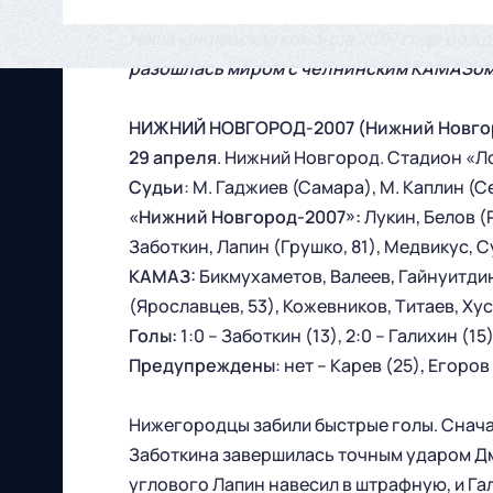
Наша юношеская команда 2007 года рожд
разошлась миром с челнинским КАМАЗом
НИЖНИЙ НОВГОРОД-2007 (Нижний Новгород
29 апреля
. Нижний Новгород. Стадион «Ло
Судьи
: М. Гаджиев (Самара), М. Каплин (С
«Нижний Новгород-2007»:
Лукин, Белов (
Заботкин, Лапин (Грушко, 81), Медвикус, С
КАМАЗ:
Бикмухаметов, Валеев, Гайнуитдин
(Ярославцев, 53), Кожевников, Титаев, Ху
Голы:
1:0 – Заботкин (13), 2:0 – Галихин (15
Предупреждены
: нет – Карев (25), Егоров 
Нижегородцы забили быстрые голы. Снача
Заботкина завершилась точным ударом Дм
углового Лапин навесил в штрафную, и Га