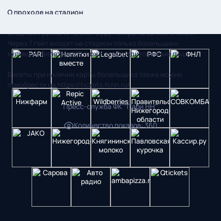
О проходе на стадион
Входные группы № 1, 6 и 7 будут открыты 22 мая с 18:00!
Через 7 гейт входят на стадион только болельщики,
купившие билеты в VIP-ложи, и аккредитованные лица.
Билеты при наличии карты болельщика также можно
приобрести на
https://tickets.fcnn.ru/
Пресс-служба ФК "Пари НН"
Количество показов
:
360