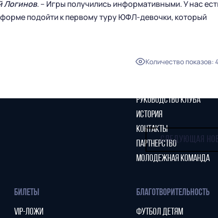
й Логинов
. – Игры получились информативными. У нас ест
ГЛАВНАЯ
СЕЗОН
й форме подойти к первому туру ЮФЛ-девочки, который
НОВОСТИ
КАЛЕНДАРЬ
СТАТИСТИКА
СТАДИОН
ТАБЛИЦА
Количество показов
:
МАГАЗИН
КЛУБ
СТАРЫЙ САЙТ
РУКОВОДСТВО КЛУБА
ИСТОРИЯ
КОНТАКТЫ
СЛЕДУЮЩАЯ НО
ПАРТНЕРСТВО
МОЛОДЕЖНАЯ КОМАНДА
БИЛЕТЫ
БЛАГОТВОРИТЕЛЬНОСТЬ
VIP-ЛОЖИ
ФУТБОЛ ДЕТЯМ