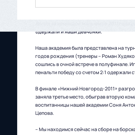
Вслед за командой мальчиков 2011 года 
одержали и наши девчонки.
Наша академия была представлена на турн
годов рождения (тренеры – Роман Худяков
сошлись в очной встрече в полуфинале. Иг
пенальти победу со счетом 2:1 одержали 
В финале «Нижний Новгород-2011» разгро
заняла третье место, обыграв вторую кома
воспитанницы нашей академии Соня Антон
Цепова.
– Мы находимся сейчас на сборе на борско