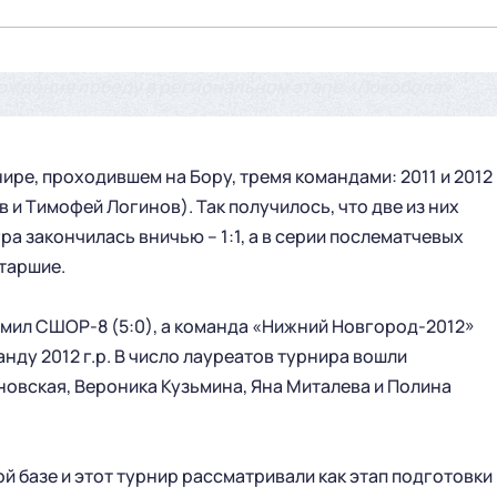
рождения победу в региональном этапе «Локобола»
ире, проходившем на Бору, тремя командами: 2011 и 2012
 и Тимофей Логинов). Так получилось, что две из них
ра закончилась вничью – 1:1, а в серии послематчевых
старшие.
мил СШОР-8 (5:0), а команда «Нижний Новгород-2012»
нду 2012 г.р. В число лауреатов турнира вошли
овская, Вероника Кузьмина, Яна Миталева и Полина
й базе и этот турнир рассматривали как этап подготовки 