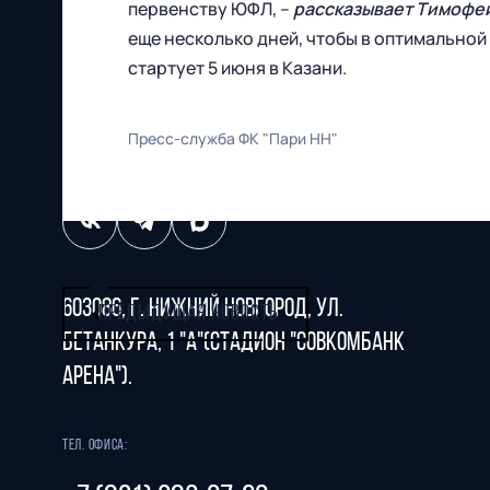
первенству ЮФЛ, –
рассказывает Тимофе
еще несколько дней, чтобы в оптимально
Футбольный клуб
стартует 5 июня в Казани.
"Нижний Новгород" 2026
Все права защищены
Пресс-служба ФК "Пари НН"
603086, г. Нижний Новгород, ул.
ПРЕДЫДУЩАЯ НОВОСТЬ
Бетанкура, 1 "А"(стадион "СОВКОМБАНК
АРЕНА").
Тел. офиса: