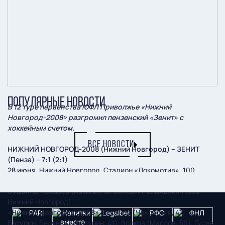
ПОПУЛЯРНЫЕ НОВОСТИ
В 12 туре первенства ЮФЛ Приволжье «Нижний
Новгород-2008» разгромил пензенский «Зенит» с
хоккейным счетом.
ВСЕ НОВОСТИ
НИЖНИЙ НОВГОРОД-2008 (Нижний Новгород) – ЗЕНИТ
(Пенза) – 7:1 (2:1)
28 июня
. Нижний Новгород. Стадион «Локомотив». 100
зрителей.
Судьи
: Д. Косарев (Казань), Д. Самарин, Е. Дядякин (оба –
Нижний Новгород).
«Нижний Новгород-2008»
: Верхнев (Чеховский, 41), Д.
Батурин, Беляев (Е. Батурин, 41), Волков (Маслов, 56), Гусев