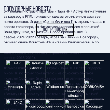
ПОПУЛЯРНЫЕ НОВОСТИ
6-й пенальти отразил вратарь «Пари НН» Артур Нигматуллин
за карьеру в РПЛ, трижды он сделал это именно в составе
нижегородцев. Игроки «Сочи» били два 11-метровых удара в
ворота голкипера, но Нигматуллин справился с попыткой
ВСЕ НОВОСТИ
Вани Дркушича, а Кристиан Нобоа пробил выше. В
сезоне-2021/2022 вратарь, играя за «Нижний Новгород»,
отбивал удары Клинтона Н’Жи и Хвичи Кварацхелии, а до
этого Нигматуллин парировал пенальти в составе «Амкара»
(два в сезоне-2017/2018) и «Арсенала» (один в
сезоне-2018/2019).
18 очков взял в домашних играх «Пари НН» и стал лидером
Мир РПЛ по этому показателю – на одно очко отстают
«Крылья Советов» (в этом туре они сыграли вничью с
«Оренбургом») и «Спартак» (провел тур в гостях). Команда
Сергея Юрана провела на своем поле семь игр: проиграла
«Зениту» в первом туре, а затем выиграла шесть матчей
подряд, в том числе и последний – против «Сочи». До конца
2023 года нижегородцам осталось провести дома две
встречи – с «Балтикой» 12 ноября и с «Уралом» в начале