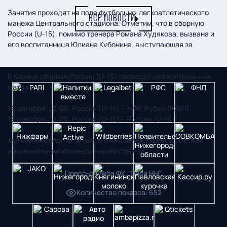
Занятия проходят на поле футбольно-легкоатлетического
ВСЕ НОВОСТИ
манежа Центрального стадиона. Отметим, что в сборную
России (U-15), помимо тренера Романа Худякова, вызвана и
его воспитанница Юлиана Кубонина, выступающая за
команду академии «Нижний Новгород».
В Казани сборная России (U-15) проведет два контрольных
матча:
16 декабря. 10:00.
Россия (U-15) – ЖФК Рубин (ЮФЛ).
19 декабря. 10:00.
Россия (U-15) – Россия (U-16).
Мы будем следить за выступлениями Юлианы в составе
национальной команды нашей страны.
Пресс-служба ФК "Пари НН"
Количество показов
:
652