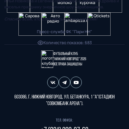
Ильи Новикова и Евгении Лобашовой. А добавило драйва и
веселья празднику энергичное шоу барабанщиков.
Спасибо всем, кто стал частью этого события!
Пресс-служба ФК "Пари НН"
Количество показов
:
683
Футбольный клуб
"Нижний Новгород" 2026
Все права защищены
603086, г. Нижний Новгород, ул. Бетанкура, 1 "А"(стадион
"СОВКОМБАНК АРЕНА").
Тел. офиса: