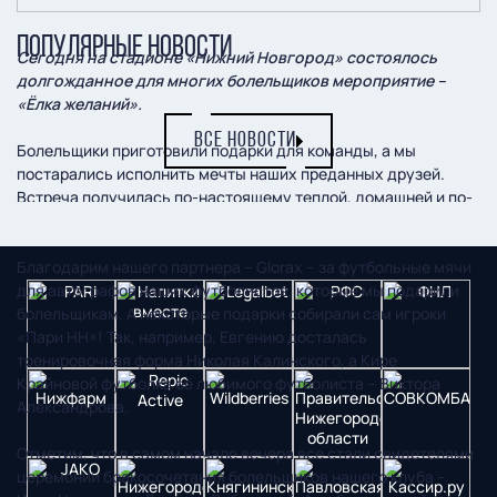
ПОПУЛЯРНЫЕ НОВОСТИ
Сегодня на стадионе «Нижний Новгород» состоялось
долгожданное для многих болельщиков мероприятие –
«Ёлка желаний».
ВСЕ НОВОСТИ
Болельщики приготовили подарки для команды, а мы
постарались исполнить мечты наших преданных друзей.
Встреча получилась по-настоящему теплой, домашней и по-
семейному уютной.
Благодарим нашего партнера – Glorax – за футбольные мячи
для автографов наших футболистов, которые мы подарили
болельщикам. А некоторые подарки собирали сам игроки
«Пари НН»! Так, например, Евгению досталась
тренировочная форма Николая Калинского, а Кире
Крайновой футболка её любимого футболиста – Виктора
Александрова.
Отметим, что в самом начале вечера все стали свидетелями
церемонии бракосочетания болельщиков нашего клуба –