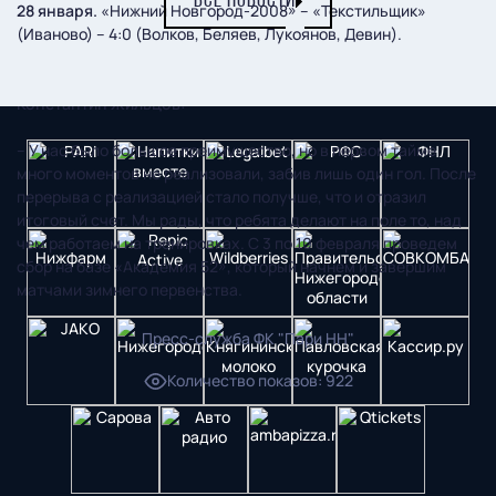
ВСЕ НОВОСТИ
28 января.
«Нижний Новгород-2008» – «Текстильщик»
(Иваново) – 4:0 (Волков, Беляев, Лукоянов, Девин).
Рассказывает тренер «Нижнего Новгорода-2008»
Константин Жильцов:
– У нас было большое преимущество, но в первом тайме
много моментов не реализовали, забив лишь один гол. После
перерыва с реализацией стало получше, что и отразил
итоговый счет. Мы рады, что ребята делают на поле то, над
чем работаем на тренировках. С 3 по 10 февраля проведем
сбор на базе «Академия 52», который начнем и завершим
матчами зимнего первенства.
Пресс-служба ФК "Пари НН"
Количество показов
:
922