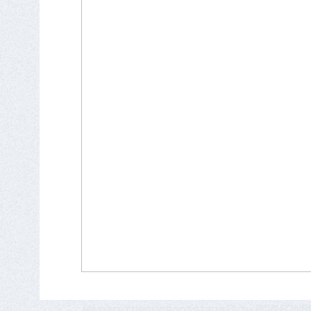
На матч группового этапа Пути РПЛ FONB