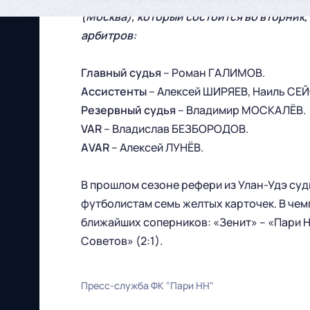
(Москва), который состоится во вторник,
арбитров:
Главный судья
– Роман ГАЛИМОВ.
Ассистенты
– Алексей ШИРЯЕВ, Наиль СЕ
Резервный судья
– Владимир МОСКАЛЁВ.
VAR
– Владислав БЕЗБОРОДОВ.
АVAR
– Алексей ЛУНЁВ.
В прошлом сезоне рефери из Улан-Удэ суди
футболистам семь желтых карточек. В чем
ближайших соперников: «Зенит» – «Пари НН
Советов» (2:1).
Пресс-служба ФК "Пари НН"
Футбольный клуб
"Нижний Новгород" 2026