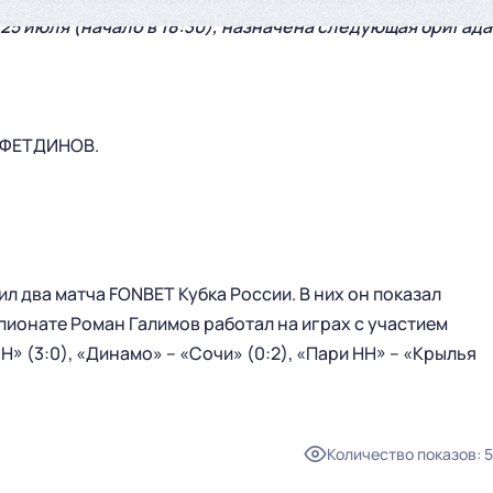
 25 июля (начало в 18:30), назначена следующая бригада
ЙФЕТДИНОВ.
л два матча FONBET Кубка России. В них он показал
пионате Роман Галимов работал на играх с участием
» (3:0), «Динамо» – «Сочи» (0:2), «Пари НН» – «Крылья
ГЛАВНАЯ
СЕЗОН
Количество показов
:
5
НОВОСТИ
КАЛЕНДАРЬ