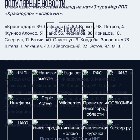
ПОПУЛЯРНЫЕ НОВОСТИ
Стали известны составы команд на матч 3 тура Мир РПЛ
«Краснодар» – «Пари НН».
«Краснодар»:
39. Сафонов (к), 82. Волков, 98. Петров, 4.
ВСЕ НОВОСТИ
Жуниор Алонсо, 31. Кайо, 53. Черников, 88. Кривцов, 10.
Сперцян, 11. Батчи, 40. Олусегун, 9. Кордоба.
Запасные:
73.
Штепа, 1. Агкацев, 42. Гайворонский, 23. Эктов, 93. М-Ш.
Сулейманов, 6. К. Ленини, 7. Ахметов, 14. Баньяц, 20. Кади,
33. Арутюнян, 90. Мозес, 96. Кокшаров.
«Пари Нижний Новгород»:
25. Нигматуллин, 2. Александров,
24. Гоцук (к), 26. Тихий, 27. Живоглядов, 8. Майга, 10.
Трошечкин, 14. Михайлов, 78. Калинский, 89. Стоцкий, 7.
Севикян.
Запасные:
51. Ботнарь, 81. Кукушкин, 22. Каккоев,
65. Толстопятов, 70. Шнапцев, 4. Жигулев, 11. Стаматов, 21.
Эдедем, 77. Карапузов, 9. Зе Турбо, 17. Джиянов, 93. Т.
Сулейманов.
Прямая трансляция в 20:00 на канале Матч Премьер.
Пресс-служба ФК "Пари НН"