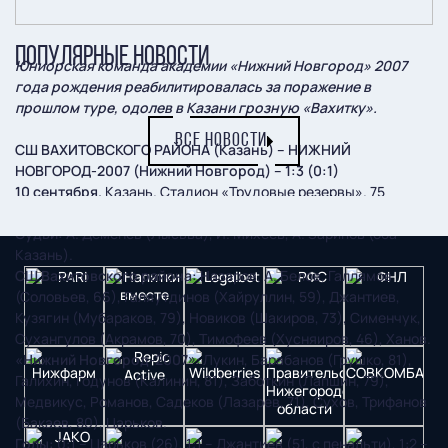
ПОПУЛЯРНЫЕ НОВОСТИ
Юниорская команда академии «Нижний Новгород» 2007
года рождения реабилитировалась за поражение в
прошлом туре, одолев в Казани грозную «Вахитку».
ВСЕ НОВОСТИ
СШ ВАХИТОВСКОГО РАЙОНА (Казань) – НИЖНИЙ
НОВГОРОД-2007 (Нижний Новгород) – 1:3 (0:1)
10 сентября.
Казань. Стадион «Трудовые резервы». 75
зрителей.
Судьи:
А. Деменев (Лысьва), И. Михеев, А. Зарипов (оба –
Казань).
СШ Вахитовского района:
Назаров, А. Белов, Галлямов
(Соловьев, 66), Галяутдинов (Хайруллин, 59), Джантиев,
Кузягин (Мубараков, 79), Новиков (Шакиров, 73), Сименчук,
Сухангулов (Акрамов, 70), Тимофеев (Хусняиров, 46), Ханов.
«Нижний Новгород-2007»
: Лукин, Барабанов (Грушко, 81),
Галихин, Годунов (Калинин, 81), Заботкин (Лапшин, 79),
Медвикус, Романов, Садеков (Лазарев, 71), Сухов, Трифанов
(Бакаев, 80), Царьков.
Голы:
0:1 – Царьков (26), 1:1 – Джантиев (51, с пенальти), 1:2 –