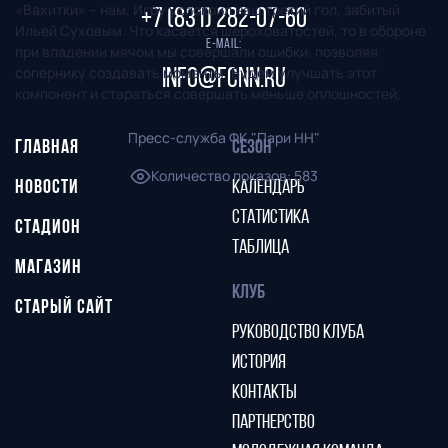
«Вахитки» – нам. Игру успокоил наш третий гол, забитый
+7 (831) 282-07-60
Ильей Суховым. Что касается шероховатостей, то в обороне
E-mail:
при владении мячом мы совершали ошибки, позволяя
сопернику создавать моменты. Будем улучшать этот
info@fcnn.ru
компонент и стараться совершать меньше оплошностей.
Пресс-служба ФК "Пари НН"
ГЛАВНАЯ
СЕЗОН
Количество показов
:
583
НОВОСТИ
КАЛЕНДАРЬ
СТАТИСТИКА
СТАДИОН
ТАБЛИЦА
МАГАЗИН
КЛУБ
СТАРЫЙ САЙТ
РУКОВОДСТВО КЛУБА
ИСТОРИЯ
КОНТАКТЫ
ПАРТНЕРСТВО