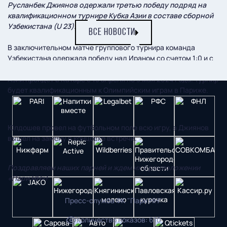
Русланбек Джиянов одержали третью победу подряд на
квалификационном турнире Кубка Азии в составе сборной
Узбекистана (U 23).
ВСЕ НОВОСТИ
В заключительном матче группового турнира команда
Узбекистана одержала победу над Ираном со счетом 1:0 и с
первого места вышла в следующий этап. Молодежный Кубок
Азии пройдёт в Катаре с 15 апреля по 3 мая 2024 года. Турнир
будет квалификационным к Олимпийским играм в Париже.
Юлдошев провел на футбольном поле всю игру, а Джиянов
вышел на замену в концовке встречи.
Поздравляем наших парней и ждем их в расположении
«Пари НН»!
Пресс-служба ФК "Пари НН"
Количество показов
:
610