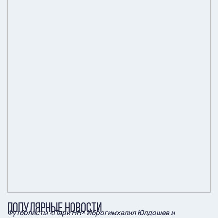
ПОПУЛЯРНЫЕ НОВОСТИ
Футболисты «Пари НН» Иброгимхалил Юлдошев и