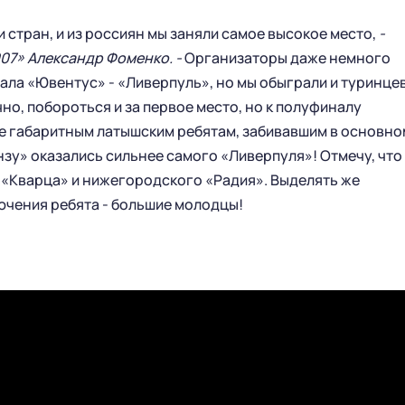
и стран, и из россиян мы заняли самое высокое место,
-
07» Александр Фоменко. -
Организаторы даже немного
ГЛАВНАЯ
СЕЗОН
нала «Ювентус» - «Ливерпуль», но мы обыграли и туринцев
но, побороться и за первое место, но к полуфиналу
НОВОСТИ
КАЛЕНДАРЬ
ее габаритным латышским ребятам, забивавшим в основно
СТАТИСТИКА
СТАДИОН
нзу» оказались сильнее самого «Ливерпуля»! Отмечу, что
ТАБЛИЦА
МАГАЗИН
 «Кварца» и нижегородского «Радия». Выделять же
КЛУБ
лючения ребята - большие молодцы!
СТАРЫЙ САЙТ
РУКОВОДСТВО КЛУБА
ИСТОРИЯ
КОНТАКТЫ
ПАРТНЕРСТВО
МОЛОДЕЖНАЯ КОМАНДА