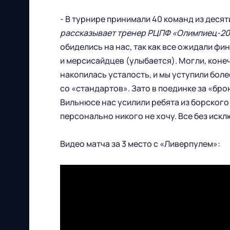
- В турнире принимали 40 команд из десят
рассказывает тренер РЦПФ «Олимпиец-20
обиделись на нас, так как все ожидали фи
Футбольный клуб
и мерсисайдцев (улыбается). Могли, конеч
"Нижний Новгород" 2026
накопилась усталость, и мы уступили бол
Все права защищены
со «стандартов». Зато в поединке за «бро
Вильнюсе нас усилили ребята из борского
персонально никого не хочу. Все без иск
Видео матча за 3 место с «Ливерпулем»:
603086, г. Нижний Новгород, ул.
Бетанкура, 1 "А"(стадион "СОВКОМБАНК
АРЕНА").