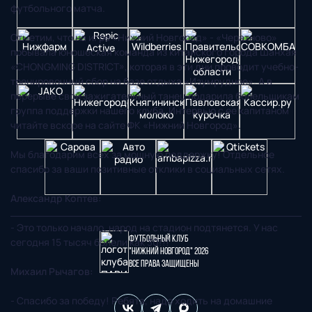
футбольного матча.
Отметим, что на игре «Нижний Новгород» - «Чератново»
побывала юношеская команда из китайского города Шанхая
«СHONGMING DISTRICT», которая в эти дни проводит учебно-
тренировочный сбор на базе отдыха «Изумрудное». А в
перерыве свой зажигательный танец подарила болельщикам
группа поддержки нашего клуба. Интервью с ее капитаном
читайте вскоре на сайте ФК «Нижний Новгород».
Мы благодарим всех за мощную поддержку! Отдельное
спасибо за ваши позитивные отклики в социальных сетях.
Александр Коптев:
- Это только начало, народ на стадион подтянется. У нас
Футбольный клуб
сегодня 15 тысяч болели как 30!!!
"Нижний Новгород" 2026
Все права защищены
Михаил Рычагов:
- Спасибо за победу! Ребята, надо ходить на домашние