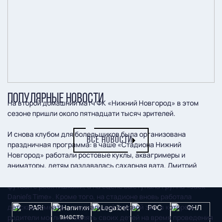
ПОПУЛЯРНЫЕ НОВОСТИ
На второй домашний матч ФК «Нижний Новгород» в этом
сезоне пришли около пятнадцати тысяч зрителей.
И снова клубом для болельщиков была организована
ВСЕ НОВОСТИ
праздничная программа: в чаше «Стадиона Нижний
Новгород» работали ростовые куклы, аквагримеры и
аниматоры, детям раздавалась сахарная вата, Дмитрий
Полянин и ребята из РЦПФ «Нижний Новгород» играли в
футбол с ребятишками, а на сцене выступала группа «Jack
Daniel's Time». Кроме того, на стадионе вновь работала
детская комната - специальный игровой зал, в котором
родители могли оставлять своих детей на время проведения