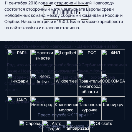
11 сентября 2018 года на стадионе «Нижний Новгород»
состоится отборочный матч чемпионата Европы среди
ВСЕ НОВОСТИ
молодежных команд между сборными командами России и
Сербии. Начало встречи в 19:00. Билеты можно приобрести
на сайте kassir.ru и в кассах стадиона.
Отметим, что в составе нашей молодежной сборной два
футболиста «Нижнего Новгорода» - Даниил Фомин и Лео
Гогличидзе.
- Рад, что матч с молодежной сборной Сербии мы проводим в
Нижнем Новгороде,
- рассказывает Даниил Фомин. -
Постараемся выложиться по максимуму. Приходите на
стадион, поддержите сборную в очень важном для нас
матче!
Поддержим наших!
Пресс-служба ФК "Пари НН"
Количество показов
:
333