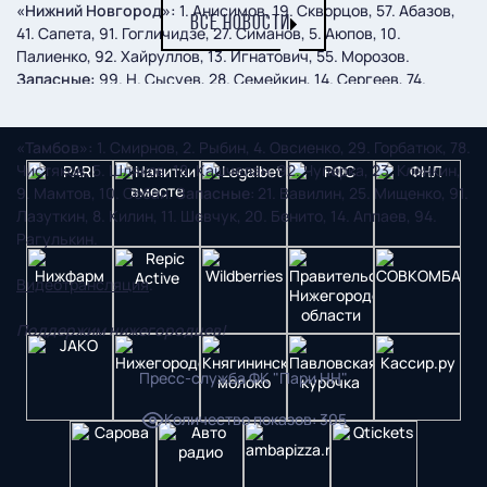
«Нижний Новгород»:
1. Анисимов, 19. Скворцов, 57. Абазов,
ВСЕ НОВОСТИ
41. Сапета, 91. Гогличидзе, 27. Симанов, 5. Аюпов, 10.
Палиенко, 92. Хайруллов, 13. Игнатович, 55. Морозов.
Запасные:
99. Н. Сысуев, 28. Семейкин, 14. Сергеев, 74.
Фомин, 24. Федорив, 7. Нежелев, 90. Хрипков.
«Тамбов»:
1. Смирнов, 2. Рыбин, 4. Овсиенко, 29. Горбатюк, 78.
Чистяков, 5. Шляков, 18. Кашчелан, 92. Чуперка, 23. Кленкин,
9. Мамтов, 10. Себаи.
Запасные
: 21. Вавилин, 25. Мищенко, 91.
Лазуткин, 8. Килин, 11. Шевчук, 20. Бенито, 14. Аппаев, 94.
Рагулькин.
Видеотрансляция
.
Поддержим нижегородцев!
Пресс-служба ФК "Пари НН"
Количество показов
:
305