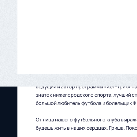
В ночь с 5 на 6 февраля в возрасте 40 ле
ведущий и автор программы «Хет-трик» н
знаток нижегородского спорта, лучший сп
большой любитель футбола и болельщик Ф
От лица нашего футбольного клуба выраж
будешь жить в наших сердцах, Гриша. Поко