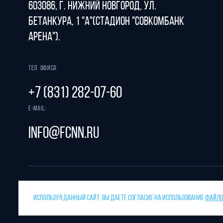
603086, г. Нижний Новгород, ул.
Бетанкура, 1 "А"(стадион "СОВКОМБАНК
АРЕНА").
Тел. офиса:
+7 (831) 282-07-60
E-mail:
info@fcnn.ru
ИСПОЛЬЗУЯ ДАННЫЙ САЙТ, ВЫ ДАЕТЕ СОГЛАСИЕ НА ИСПОЛЬЗОВАНИЕ
ФАЙЛОВ
Защита от спама reCAPTCHA.
Разрабо
Конфиденциальность
и
условия использования