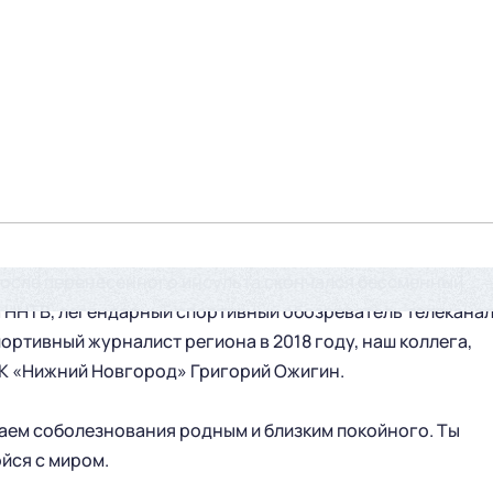
т после перенесенного инсульта скончался бессменный
а ННТВ, легендарный спортивный обозреватель телеканал
ортивный журналист региона в 2018 году, наш коллега,
К «Нижний Новгород» Григорий Ожигин.
аем соболезнования родным и близким покойного. Ты
йся с миром.