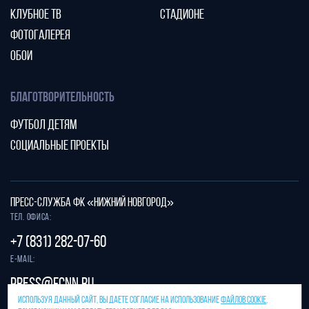
КЛУБНОЕ ТВ
СТАДИОНЕ
ФОТОГАЛЕРЕЯ
ОБОИ
БЛАГОТВОРИТЕЛЬНОСТЬ
ФУТБОЛ ДЕТЯМ
СОЦИАЛЬНЫЕ ПРОЕКТЫ
ПРЕСС-СЛУЖБА ФК «НИЖНИЙ НОВГОРОД»
Тел. офиса:
+7 (831) 282-07-60
E-mail:
press@fcnn.ru
ИСПОЛЬЗУЯ ДАННЫЙ САЙТ, ВЫ ДАЕТЕ СОГЛАСИЕ НА ИСПОЛЬЗОВАНИЕ
ФАЙЛОВ COOKIE
,
Защита от спама reCAPTCHA.