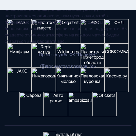
должны были забивать, но в итоге проиграли. Обидно, но
всякое бывает, идем дальше. На каждую игру мы
настраиваемся одинаково, нам нужны очки, чтобы
подниматься вверх по таблице. Мы благодарим
болельщиков, которые пришли нас сегодня поддержать. Вы
создаете отличную атмосферу на каждом матче, будем
стараться и мы радовать вас.
Пресс-служба ФК "Пари НН"
Количество показов
:
357
Футбольный клуб