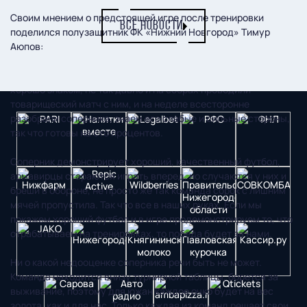
Своим мнением о предстоящей игре после тренировки
ВСЕ НОВОСТИ
поделился полузащитник ФК «Нижний Новгород» Тимур
Аюпов:
- Настрой боевой, едем только за победой. «Армавир» нам
хорошо знаком, не так давно и на сборах проводили
товарищеский матч с ним, и на неделе всесторонне
разобрали соперника, знаем его слабые и сильные стороны,
так что готовы на сто процентов.
Соперник демонстрирует хороший, качественный футбол,
армавирцы стараются играть вперед, но случаются у них и
бреши в обороне, не просто же так команда сорок с лишним
мячей пропустила. Так что все в наших руках. Если мы
покажем хороший футбол и в игре продемонстрируем то, что
отрабатываем на тренировках, то победа будет за нами.
Ни о какой недооценке соперника речи быть не может.
Команда находится внизу турнирной таблицы, борется за
выживание, поэтому для южан каждое очко будет на вес
золота, как и для нас. Только каждая из команд решает свои