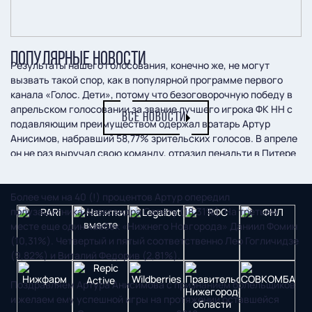
ПОПУЛЯРНЫЕ НОВОСТИ
Результаты нашего голосования, конечно же, не могут
вызвать такой спор, как в популярной программе первого
канала «Голос. Дети», потому что безоговорочную победу в
апрельском голосовании за звание лучшего игрока ФК НН с
ВСЕ НОВОСТИ
подавляющим преимуществом одержал вратарь Артур
Анисимов, набравший 58,77% зрительских голосов. В апреле
он не раз выручал свою команду, отразил пенальти в Питере
и провел три матча «на ноль».
Более чем на 40 (!) процентов Артур опередил
полузащитника Александра Сапету (18,31%). На третьем
месте еще один хавбек «Нижнего Новгорода» Даниил Фомин
(10,31%). Четвертый и пятый соответственно Лео Гогличидзе
(9,82%) и Виталий Федорив (2,81%).
Поздравляем Артура Анисимова с признанием болельщиков
и желаем ему успешной игры на протяжении оставшейся