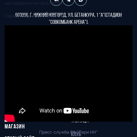
находящихся на просмотре.
603086, г. Нижний Новгород, ул. Бетанкура, 1 "А"(стадион
Первый сбор продолжается!
"СОВКОМБАНК АРЕНА").
Тел. офиса:
+7 (831) 282-07-60
E-mail:
info@fcnn.ru
ГЛАВНАЯ
СЕЗОН
НОВОСТИ
КАЛЕНДАРЬ
СТАТИСТИКА
СТАДИОН
ТАБЛИЦА
МАГАЗИН
Пресс-служба ФК "Пари НН"
КЛУБ