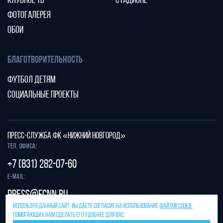
КЛУБНОЕ ТВ
СТАДИОНЕ
ФОТОГАЛЕРЕЯ
ОБОИ
БЛАГОТВОРИТЕЛЬНОСТЬ
ФУТБОЛ ДЕТЯМ
СОЦИАЛЬНЫЕ ПРОЕКТЫ
ПРЕСС-СЛУЖБА ФК «НИЖНИЙ НОВГОРОД»
Тел. офиса:
+7 (831) 282-07-60
E-mail:
press@fcnn.ru
ИСПОЛЬЗУЯ ДАННЫЙ САЙТ, ВЫ ДАЕТЕ СОГЛАСИЕ НА ИСПОЛЬЗОВАНИЕ
ФАЙЛОВ COOKIE
,
Защита от спама reCAPTCHA.
ПОМОГАЮЩИХ НАМ СДЕЛАТЬ ЕГО УДОБНЕЕ ДЛЯ ВАС.
Конфиденциальность
и
условия использования