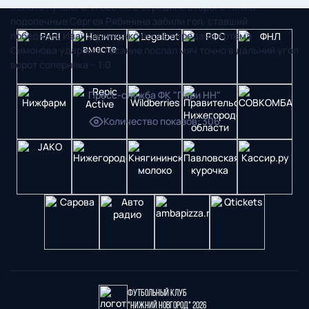
желать лучшего. И все же в середине второго тайма
подопечные Сергея Рябинина забили гол, ставший
победным. Иван Овинченко после передачи Артема
Симонова ударом в касание послал мяч точно в дальний угол
ворот соперника – 1:0.
Пресс-служба ФК "Пари НН"
Количество показов
:
306
Футбольный клуб
"Нижний Новгород" 2026