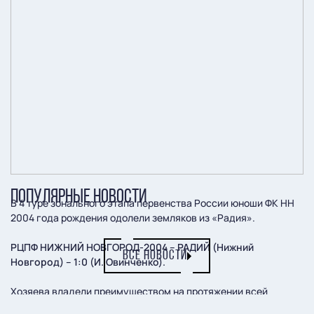
ПОПУЛЯРНЫЕ НОВОСТИ
В 4 туре зонального этапа первенства России юноши ФК НН
2004 года рождения одолели земляков из «Радия».
РЦПФ НИЖНИЙ НОВГОРОД-2004 – РАДИЙ (Нижний
ВСЕ НОВОСТИ
Новгород) – 1:0 (И. Овинченко).
Хозяева владели преимуществом на протяжении всей
встречи, создавали моменты, но их реализация оставляла