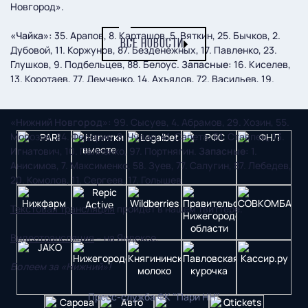
Новгород».
«Чайка»:
35. Арапов, 8. Карташов, 5. Вяткин, 25. Бычков, 2.
ВСЕ НОВОСТИ
Дубовой, 11. Коржунов, 87. Безденежных, 17. Павленко, 23.
Глушков, 9. Подбельцев, 88. Белоус.
Запасные:
16. Киселев,
13. Коротаев, 77. Демченко, 14. Ахъядов, 72. Васильев, 19.
Машнев, 36. Текучев, 27. Чалый, 52. Леонтьев, 34. Тумасян.
«Нижний Новгород»:
99. Сысуев, 4. Абрамов, 29. Хозин, 55.
Морозов, 24. Федорив, 8. Чудин, 41. Сапета, 61. Ставпец, 13.
Игнатович, 10. Палиенко, 97. Портнягин.
Запасные:
1.
Анисимов, 7. Максименко, 58. Зуев, 77. Салугин, 87. Лебедев,
20. Комолов, 11. Сергеев, 17. Голышев.
Текстовая трансляция
пройдет в нашем твиттере.
Видеотрансляция
– на Яндексе.
Болеем за «Нижний»!
Пресс-служба ФК "Пари НН"