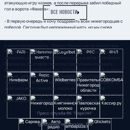
атакующую игру хозяев, а после перерыва забил победный
гол в ворота «Факела»:
ВСЕ НОВОСТИ
- В первую очередь я хочу поздравить всех нижегородцев с
победой. Сегодня был напряженный матч, но мы снова
проявили характер. Спасибо ребятам. Уверен, что в
дальнейшем мы еще прибавим. Увы, пропустили обидный гол
в самом начале матча. «Факел» поймал нас на контратаке.
После этого мы сразу оживились, стали осаждать ворота
соперника, и после удара Сапеты мяч в ворота переправил
Портнягин. Во втором тайме мы продолжали атаковать,
больше контролировали мяч, создавая моменты. И, в конце
концов, удачно разыграли штрафной, Паша Голышев
заработал пенальти, и мне оставалась его реализовать. С
этой задачей я справился, после чего вся команда
поздравила Сапету с рождением дочери. Еще раз всех наших
болельщиков с победой и спасибо за поддержку!
Пресс-служба ФК "Пари НН"
Количество показов
:
358