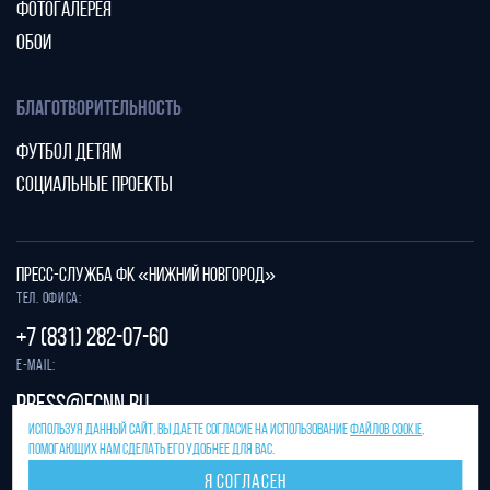
ФОТОГАЛЕРЕЯ
ОБОИ
БЛАГОТВОРИТЕЛЬНОСТЬ
ФУТБОЛ ДЕТЯМ
СОЦИАЛЬНЫЕ ПРОЕКТЫ
ПРЕСС-СЛУЖБА ФК «НИЖНИЙ НОВГОРОД»
Тел. офиса:
+7 (831) 282-07-60
E-mail:
press@fcnn.ru
ИСПОЛЬЗУЯ ДАННЫЙ САЙТ, ВЫ ДАЕТЕ СОГЛАСИЕ НА ИСПОЛЬЗОВАНИЕ
ФАЙЛОВ COOKIE
,
Защита от спама reCAPTCHA.
ПОМОГАЮЩИХ НАМ СДЕЛАТЬ ЕГО УДОБНЕЕ ДЛЯ ВАС.
Конфиденциальность
и
условия использования
Я СОГЛАСЕН