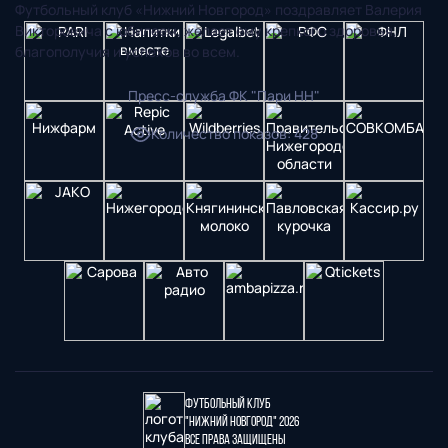
Футбольный клуб «Нижний Новгород» поздравляет Валерия
Викторовича с юбилеем, желает ему крепкого здоровья,
благополучия и успехов во всем.
Пресс-служба ФК "Пари НН"
Количество показов
:
428
Футбольный клуб
"Нижний Новгород" 2026
Все права защищены