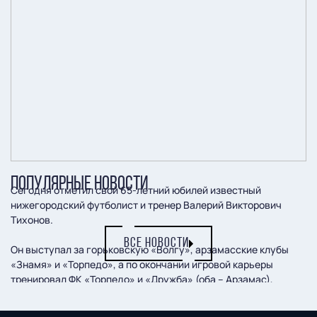
ПОПУЛЯРНЫЕ НОВОСТИ
Сегодня отметил свой 65-летний юбилей известный
нижегородский футболист и тренер Валерий Викторович
Тихонов.
ВСЕ НОВОСТИ
Он выступал за горьковскую «Волгу», арзамасские клубы
«Знамя» и «Торпедо», а по окончании игровой карьеры
тренировал ФК «Торпедо» и «Дружба» (оба – Арзамас),
«Металлург» (Выкса), ФК «Семенов» и ФК «Саров».