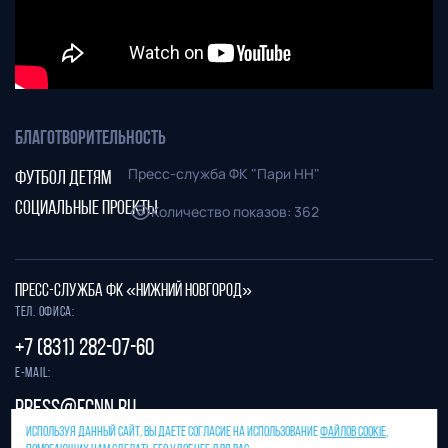
КЛУБНОЕ ТВ
СТАДИОНЕ
ФОТОГАЛЕРЕЯ
ОБОИ
БЛАГОТВОРИТЕЛЬНОСТЬ
Пресс-служба ФК "Пари НН"
ФУТБОЛ ДЕТЯМ
СОЦИАЛЬНЫЕ ПРОЕКТЫ
Количество показов
:
362
ПРЕСС-СЛУЖБА ФК «НИЖНИЙ НОВГОРОД»
Тел. офиса:
+7 (831) 282-07-60
E-mail:
press@fcnn.ru
ИСПОЛЬЗУЯ ДАННЫЙ САЙТ, ВЫ ДАЕТЕ СОГЛАСИЕ НА ИСПОЛЬЗОВАНИЕ
ФАЙЛОВ COOKIE
,
Защита от спама reCAPTCHA.