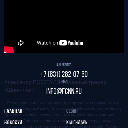
"Нижний Новгород" 2026
Все права защищены
603086, г. Нижний Новгород, ул. Бетанкура, 1 "А"(стадион
"СОВКОМБАНК АРЕНА").
Тел. офиса:
+7 (831) 282-07-60
Александр ПОБЕГАЛОВ, главный тренер
E-mail:
«Шинника»:
info@fcnn.ru
- По возвращении из Нижнего Новгорода, мы понимали, что
нас ждет трудный матч. А тут еще Щербаков получил травму.
ГЛАВНАЯ
СЕЗОН
Пришлось делать нежелательные перестановки в линии
обороны. Соперник первый тайм играл «по ветру», а мы
НОВОСТИ
КАЛЕНДАРЬ
сделали ему два «подарка» перед своей штрафной. После