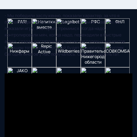
«Нижнего Новгорода»:
- Мы победили заслуженно, показали характер, за что я
поблагодарил ребят после матча. Но самое главное: мы
показали игру, к которой стремимся. Когда надо,
контролировали мяч, когда надо, переходили в быстрые
атаки, создав достаточное количество голевых моментов.
Мы ищем тот баланс, который будет приносить нам успех.
Сегодня многое у нас получалось. Отсюда и результат.
Футбольный клуб