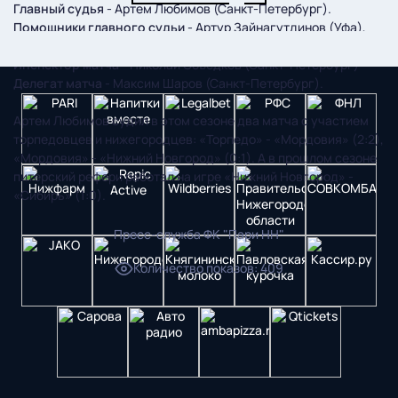
Главный судья
- Артем Любимов (Санкт-Петербург).
Помощники главного судьи
- Артур Зайнагутдинов (Уфа),
Михаил Иванов (Кострома).
Инспектор матча
- Николай Объедков (Санкт-Петербург)
Делегат матча
- Максим Шаров (Санкт-Петербург).
Артем Любимов судил в этом сезоне два матча с участием
торпедовцев и нижегородцев: «Торпедо» - «Мордовия» (2:2),
«Мордовия» - «Нижний Новгород» (0:1). А в прошлом сезоне
питерский рефери работал на игре «Нижний Новгород» -
«Сибирь» (1:0).
Пресс-служба ФК "Пари НН"
Количество показов
:
409