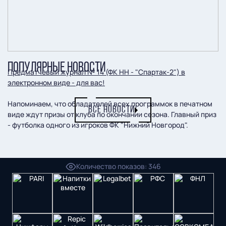
ПОПУЛЯРНЫЕ НОВОСТИ
Предматчевый журнал № 14 (ФК НН - "Спартак-2") в
электронном виде - для вас!
Напоминаем, что обладателей всех программок в печатном
ВСЕ НОВОСТИ
виде ждут призы от клуба по окончании сезона. Главный приз
- футболка одного из игроков ФК "Нижний Новгород".
Пресс-служба ФК "Пари НН"
Количество показов
:
346