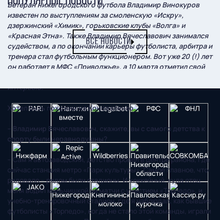
ПОПУЛЯРНЫЕ НОВОСТИ
Ветеран нижегородского футбола Владимир Винокуров
известен по выступлениям за смоленскую «Искру»,
дзержинский «Химик», горьковские клубы «Волга» и
«Красная Этна». Также Владимир Вячеславович занимался
ВСЕ НОВОСТИ
судейством, а по окончании карьеры футболиста, арбитра и
тренера стал футбольным функционером. Вот уже 20 (!) лет
он работает в МФС «Приволжье», а 10 марта отметил свой
65-летний юбилей. В его преддверии состоялось наше
интервью.
Хотел быть похожим на Коноваленко
– Владимир Вячеславович, скажите, вы с самого детства к
спорту были неравнодушны?
– Сам я автозаводский, детство провел в центре района, где
сейчас станция метро «Парк культуры». Самое главное, что
радовало – рядом были стадионы. И хоккейный, куда отец
меня водил мальчишкой на матчи с участием «Торпедо», и
учебно-тренировочный стадион, где я наблюдал, как бывшие
футболисты «Торпедо», когда не стало этой команды, играли