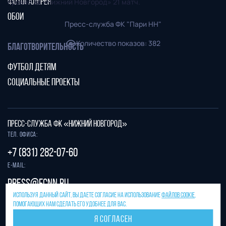
провел за «Нижний Новгород» 21 матч.
ФОТОГАЛЕРЕЯ
ОБОИ
Пресс-служба ФК "Пари НН"
Количество показов
:
382
БЛАГОТВОРИТЕЛЬНОСТЬ
ФУТБОЛ ДЕТЯМ
СОЦИАЛЬНЫЕ ПРОЕКТЫ
ПРЕСС-СЛУЖБА ФК «НИЖНИЙ НОВГОРОД»
Тел. офиса:
+7 (831) 282-07-60
E-mail:
press@fcnn.ru
ИСПОЛЬЗУЯ ДАННЫЙ САЙТ, ВЫ ДАЕТЕ СОГЛАСИЕ НА ИСПОЛЬЗОВАНИЕ
ФАЙЛОВ COOKIE
,
Защита от спама reCAPTCHA.
ПОМОГАЮЩИХ НАМ СДЕЛАТЬ ЕГО УДОБНЕЕ ДЛЯ ВАС.
Конфиденциальность
и
условия использования
Я СОГЛАСЕН
Разработано