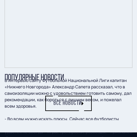
ПОПУЛЯРНЫЕ НОВОСТИ
В интервью сайту Футбольной Национальной Лиги капитан
«Нижнего Новгорода» Александр Сапета рассказал, что в
самоизоляции можно с удовольствием готовить самому, дал
рекомендации, как бороться с лишним весом, и пожелал
ВСЕ НОВОСТИ
всем здоровья.
- Во всем нужно искать плюсы. Сейчас все футболисты
находятся постоянно с семьями, что в обычной жизни
удается не всегда – игры, тренировки, разъезды,
- признался