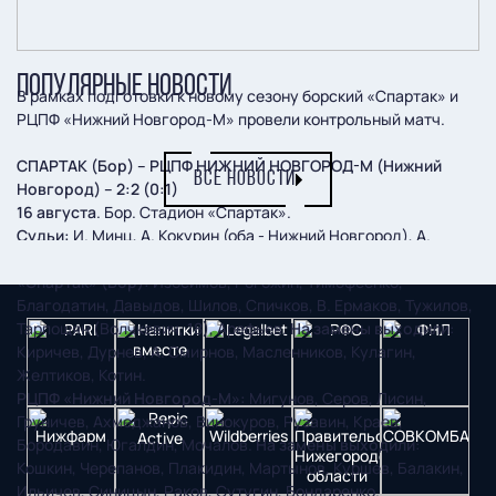
ПОПУЛЯРНЫЕ НОВОСТИ
В рамках подготовки к новому сезону борский «Спартак» и
РЦПФ «Нижний Новгород-М» провели контрольный матч.
СПАРТАК (Бор) – РЦПФ НИЖНИЙ НОВГОРОД-М (Нижний
ВСЕ НОВОСТИ
Новгород) – 2:2 (0:1)
16 августа
. Бор. Стадион «Спартак».
Судьи:
И. Минц, А. Кокурин (оба - Нижний Новгород), А.
Леонтьев (Бор).
«Спартак» (Бор):
Изосимов, Рогожин, Тимофеенко,
Благодатин, Давыдов, Шилов, Спичков, В. Ермаков, Тужилов,
Тарпощян (Волчкевич, 18), Арефьев.
На замены выходили
:
Киричев, Дурнев, А. Смирнов, Масленников, Кулагин,
Желтиков, Котин.
РЦПФ «Нижний Новгород-М»:
Мигунов, Серов, Лисин,
Груничев, Ахмеджанов, Винокуров, Рузавин, Краев,
Бородавин, Югалдин, Мочалов.
На замены выходили
:
Кошкин, Черепанов, Плакидин, Мартынов, Куршев, Балакин,
Ильичев, Синицын, Раков, Сутугин, Бондаренко.