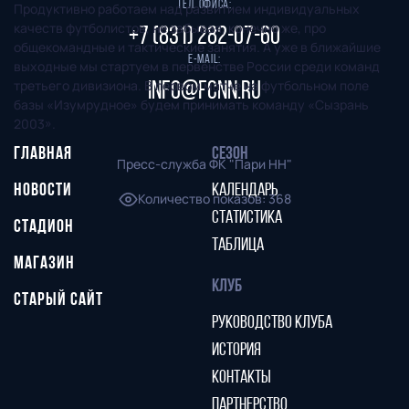
Тел. офиса:
Продуктивно работаем над развитием индивидуальных
качеств футболистов, не забывая, конечно же, про
+7 (831) 282-07-60
общекомандные и тактические занятия. А уже в ближайшие
E-mail:
выходные мы стартуем в первенстве России среди команд
третьего дивизиона. В первом матче на футбольном поле
info@fcnn.ru
базы «Изумрудное» будем принимать команду «Сызрань
2003».
ГЛАВНАЯ
СЕЗОН
Пресс-служба ФК "Пари НН"
НОВОСТИ
КАЛЕНДАРЬ
Количество показов
:
368
СТАТИСТИКА
СТАДИОН
ТАБЛИЦА
МАГАЗИН
КЛУБ
СТАРЫЙ САЙТ
РУКОВОДСТВО КЛУБА
ИСТОРИЯ
КОНТАКТЫ
ПАРТНЕРСТВО