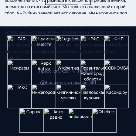
вовсе не значит, что разница в классе по игре была велика,
несмотря на итоговый счет. Мы только начали свой второй
сбор. А «Рубин» завершает его сегодня. Мы находимся под
нагрузками после скоростно-силовых тренировок, и наше
физическое состояние было похуже, чем у соперника. Это
нормально. А игра в целом понравилась и, безусловно, дала
всем пищу для размышлений. Мы подробно разберем этот
матч на теоретических занятиях, тренер скажет, какие были
ошибки, над чем нам надо работать. Будем двигаться
дальше.
Пресс-служба ФК "Пари НН"
Количество показов
:
351