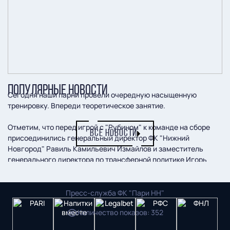
ПОПУЛЯРНЫЕ НОВОСТИ
Сегодня наши парни провели очередную насыщенную
тренировку. Впереди теоретическое занятие.
Отметим, что перед игрой с "Рубином" к команде на сборе
ВСЕ НОВОСТИ
присоединились генеральный директор ФК "Нижний
Новгород" Равиль Камильевич Измайлов и заместитель
генерального директора по трансферной политике Игорь
Владимирович Кудряшов.
Пресс-служба ФК "Пари НН"
Количество показов
:
352