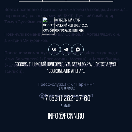
Всего проведено 8 контрольных матчей (4 победы, 3 ничьи, 1
поражение), разность мячей: 18-10. Лучший бомбардир –
Футбольный клуб
Тимур Сулейманов (4 мяча).
"Нижний Новгород" 2026
Все права защищены
Покинули команду
: п. Михаил Осинов, п. Артем Федчук, н.
Дмитрий Мичуренков.
Пополнили команду
: з. Лео Гогличидзе («Краснодар»), п.
Илья Берковский («Локомотив», Москва), н. Момо Янсане
603086, г. Нижний Новгород, ул. Бетанкура, 1 "А"(стадион
(«Блэк Старз», Мали), н. Бека Кавтарадзе («Сабуртало»,
Тбилиси).
"СОВКОМБАНК АРЕНА").
Пресс-служба ФК "Пари НН"
Тел. офиса:
Количество показов
:
371
+7 (831) 282-07-60
E-mail:
info@fcnn.ru