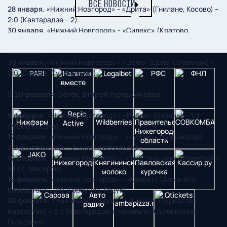
ВСЕ НОВОСТИ
28 января
. «Нижний Новгород» - «Дрита» (Гнилане, Косово) –
2:0 (Кавтарадзе – 2).
30 января
. «Нижний Новгород» - «Силекс» (Кратово,
Македония) – 5:1 (Галаджан – 2, Олейников, К. Маляров,
Югалдин).
30 января
. «Нижний Новгород» - «Целе» (Целе, Словения) –
2:0 (Сапета, Сулейманов).
5-20 февраля. Белек. Второй турецкий сбор
9 февраля.
«Нижний Новгород» - «Рубин» (Казань) – 1:3
(Момо Янсане).
12 февраля
. «Нижний Новгород» - «Кубань» (Краснодар) –
2:2 (Сулейманов – 2, один с пенальти).
12 февраля
. «Нижний Новгород» - «Текстильщик» (Иваново) –
1:1 (К. Маляров).
19 февраля
. «Нижний Новгород» - «Кайрат» (Алма-Ата,
Казахстан) – 2:0 (Горбунов, Гоцук).
20 февраля
. «Нижний Новгород» - «Кыран» (Туркестан,
Казахстан) – 3:3 (Кавтарадзе, с пенальти; Сулейманов,
Галаджан).