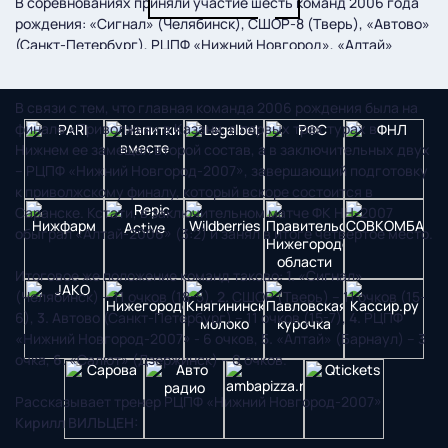
В соревнованиях приняли участие шесть команд 2006 года
рождения: «Сигнал» (Челябинск), СШОР-8 (Тверь), «Автово»
(Санкт-Петербург), РЦПФ «Нижний Новгород», «Алтай»
(Барнаул) и «Салют» (Дзержинск).
В связи с тем, что главная команда 2006 рождения была на
финале «Приволжья» в Казани, в первых трех турах в
Нижнем ее замещал второй состав, а в заключительных двух
– РЦПФ «Нижний Новгород-2007», завершающий подготовку
к приволжскому финалу, который вскоре состоится в
Саранске. Кстати, в заключительном матче ФК НН-2007
обыграл «Алтай-2006» (3:2) и занял в итоге четвертое место.
Итоговое же положение команд таково:
1.
«Сигнал»
(Челябинск) – 11 очков (18-5),
2.
СШОР (Тверь) – 11 очков (15-
6),
3.
Автово (Санкт-Петербург) – 11 очков (15-7),
4.
РЦПФ
«Нижний Новгород-2007» - 6 очков,
5.
«Алтай» (Барнаул) – 3
очка,
6.
«Салют» (Дзержинск) – 0 очков.
Рассказывает тренер РЦПФ «Нижний Новгород-2007»
Кирилл ВИЛЬЦЕН: