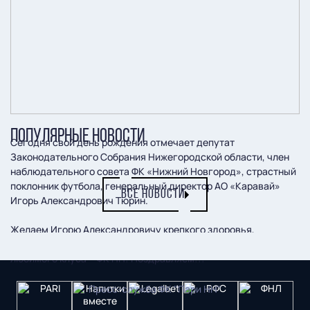
ПОПУЛЯРНЫЕ НОВОСТИ
Сегодня свой день рождения отмечает депутат
Законодательного Собрания Нижегородской области, член
наблюдательного совета ФК «Нижний Новгород», страстный
поклонник футбола, генеральный директор АО «Каравай»
ВСЕ НОВОСТИ
Игорь Александрович Тюрин.
Желаем Игорю Александровичу крепкого здоровья,
благополучия, неизменно вкусных хлебов и только побед
любимого клуба – ФК НН! Поздравляем!!!
Пресс-служба ФК "Пари НН"