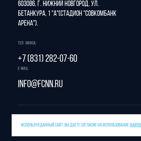
603086, г. Нижний Новгород, ул.
Бетанкура, 1 "А"(стадион "СОВКОМБАНК
АРЕНА").
Тел. офиса:
+7 (831) 282-07-60
E-mail:
info@fcnn.ru
ИСПОЛЬЗУЯ ДАННЫЙ САЙТ, ВЫ ДАЕТЕ СОГЛАСИЕ НА ИСПОЛЬЗОВАНИЕ
ФАЙЛОВ
Защита от спама reCAPTCHA.
Разрабо
Конфиденциальность
и
условия использования