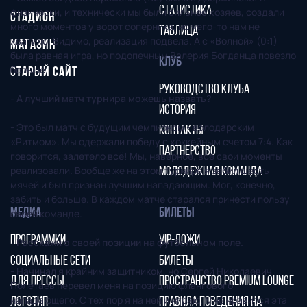
СТАТИСТИКА
физически, и технически мы были сильнее хозяев, создали
СТАДИОН
много моментов у ворот соперника, но чего-то нам не
ТАБЛИЦА
хватило. Видимо, реализация подвела. А с «Волной» (0:1)
МАГАЗИН
была равная игра, но подопечным Валерия Богданца повезло
КЛУБ
больше.
СТАРЫЙ САЙТ
РУКОВОДСТВО КЛУБА
- А лучший матч турнира можешь назвать?
ИСТОРИЯ
- Это был матч с будущим чемпионом - володарским
КОНТАКТЫ
«Ритмом». Мы одержали победу с хоккейным счетом 7:4. Как
ПАРТНЕРСТВО
говорится, залетело всё! Мы, наверное, все свои моменты
реализовали. Вообще же на этом турнире я забил шесть
МОЛОДЕЖНАЯ КОМАНДА
мячей и был признан лучшим нападающим. Мог, конечно,
забить и больше. В каждом матче старался принести пользу
МЕДИА
БИЛЕТЫ
своей команде.
ПРОГРАММКИ
VIP-ЛОЖИ
- Расскажи о своей позиции на футбольном поле.
СОЦИАЛЬНЫЕ СЕТИ
БИЛЕТЫ
- Начинал я крайним защитником, но Сергей Николаевич
ДЛЯ ПРЕССЫ
ПРОСТРАНСТВО PREMIUM LOUNGE
Полетаев перевел меня на позицию флангового
нападающего. С тех пор я на ней и играю. Мне нравится эта
ЛОГОТИП
ПРАВИЛА ПОВЕДЕНИЯ НА