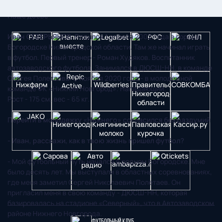
Наше досье
Иван СЕВЕРЬЯНОВ
. Родился 1 апреля 2002 года в городе
Богородске Нижегородской области. Там же начинал играть
в футбол. Первый тренер - Роман Худяков. Воспитанник
автозаводского футбола. Занимался в ДЮСШ-НН, в команде
Сергея Полетаева. С ноября 2020 года - в молодежной
команде ФК «Нижний Новгород». Нападающий.
Рост - 175 см, вес - 65 кг.
Перейти в молодежку «Нижнего» согласился без раздумий
- Иван, расскажи, как в твою жизнь пришел футбол?
- Мой футбольный путь начался в родном Богородске. Мне
было десять лет. Мы выступали в областных соревнованиях,
где меня заметил Сергей Николаевич Полетаев. Он
пригласил меня в свою команду - ДЮСШ-НН, которая
базировалась на стадионе «Северный», что в Автозаводском
районе Нижнего Новгорода.
Футбольный клуб