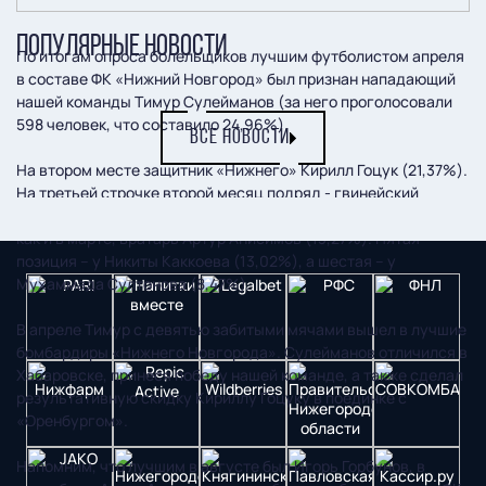
ПОПУЛЯРНЫЕ НОВОСТИ
По итогам опроса болельщиков лучшим футболистом апреля
в составе ФК «Нижний Новгород» был признан нападающий
нашей команды Тимур Сулейманов (за него проголосовали
598 человек, что составило 24,96%).
ВСЕ НОВОСТИ
На втором месте защитник «Нижнего» Кирилл Гоцук (21,37%).
На третьей строчке второй месяц подряд - гвинейский
форвард ФК НН Момо Янсане (18,91%). На четвертой так же,
как и в марте, вратарь Артур Анисимов (13,27%). Пятая
позиция – у Никиты Каккоева (13,02%), а шестая – у
Мухаммада Султонова (8,47%).
В апреле Тимур с девятью забитыми мячами вышел в лучшие
бомбардиры «Нижнего Новгорода». Сулейманов отличился в
Хабаровске, принеся победу нашей команде, а также сделал
результативную скидку Кириллу Гоцуку в поединке с
«Оренбургом».
Напомним, что лучшим в августе был Игорь Горбунов, в