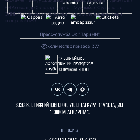
сентябре – Артур Анисимов, в октябре и ноябре – капитан ФК
НН Александр Сапета, в марте – Мухаммад Султонов, а
ОЛИМП-игроком апреля стал Тимур Сулейманов. Наши
поздравления!
Пресс-служба ФК "Пари НН"
Количество показов
:
377
Футбольный клуб
"Нижний Новгород" 2026
Все права защищены
603086, г. Нижний Новгород, ул. Бетанкура, 1 "А"(стадион
"СОВКОМБАНК АРЕНА").
Тел. офиса: