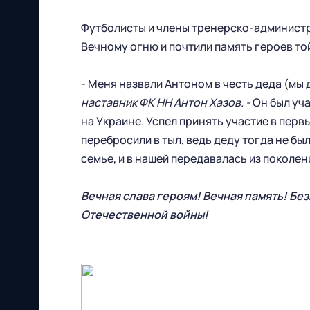
Футболисты и члены тренерско-админист
Вечному огню и почтили память героев т
- Меня назвали Антоном в честь деда (мы 
наставник ФК НН Антон Хазов. -
Он был уча
на Украине. Успел принять участие в перв
перебросили в тыл, ведь деду тогда не бы
семье, и в нашей передавалась из поколен
Вечная слава героям! Вечная память! Б
Отечественной войны!
Футбольный клуб
"Нижний Новгород" 2026
Все права защищены