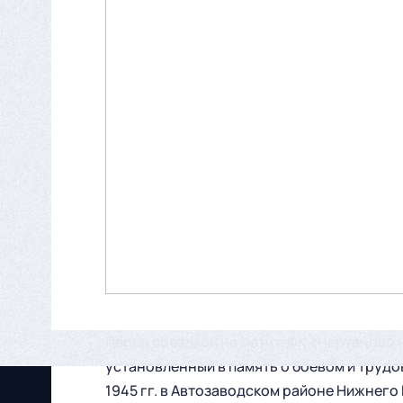
Перед поездкой на матч с ФК «Чертаново
установленный в память о боевом и трудо
1945 гг. в Автозаводском районе Нижнего