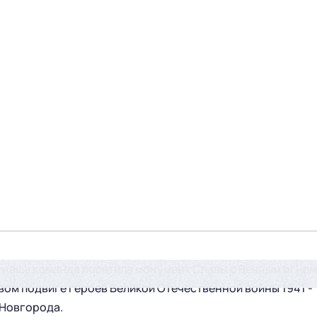
» наша команда посетила монумент Славы с Вечным огнем
вом подвиге героев Великой Отечественной войны 1941 -
 Новгорода.