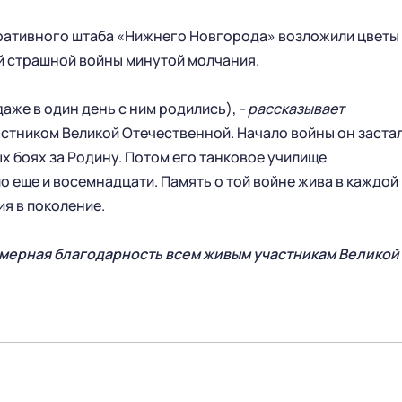
ративного штаба «Нижнего Новгорода» возложили цветы 
ой страшной войны минутой молчания.
даже в один день с ним родились),
- рассказывает
стником Великой Отечественной. Начало войны он заста
ых боях за Родину. Потом его танковое училище
ло еще и восемнадцати. Память о той войне жива в каждой
ия в поколение.
езмерная благодарность всем живым участникам Великой
ГЛАВНАЯ
СЕЗОН
НОВОСТИ
КАЛЕНДАРЬ
СТАТИСТИКА
СТАДИОН
ТАБЛИЦА
МАГАЗИН